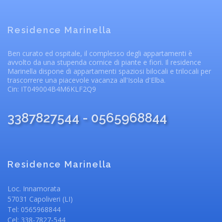
Residence Marinella
Ben curato ed ospitale, il complesso degli appartamenti è
avvolto da una stupenda cornice di piante e fiori. Il residence
Marinella dispone di appartamenti spaziosi bilocali e trilocali per
trascorrere una piacevole vacanza all'Isola d'Elba.
Cin: IT049004B4M6KLF2Q9
3387827544 - 0565968844
Residence Marinella
Loc. Innamorata
57031 Capoliveri (LI)
Tel: 0565968844
Cel: 338-7827-544