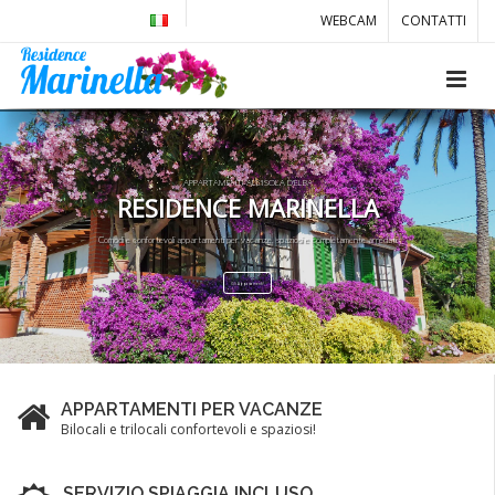
WEBCAM
CONTATTI
APPARTAMENTI ALL'ISOLA D'ELBA
RESIDENCE MARINELLA
Comodi e confortevoli appartamenti per vacanze, spaziosi e completamente arredati.
Gli Appartamenti!
APPARTAMENTI PER VACANZE
Bilocali e trilocali confortevoli e spaziosi!
SERVIZIO SPIAGGIA INCLUSO